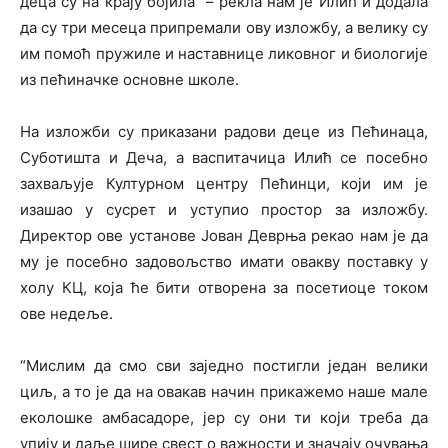
деца су на крају бојила” – рекла нам је Илић и додала
да су три месеца припремали ову изложбу, а велику су
им помоћ пружиле и наставнице ликовног и биологије
из пећиначке основне школе.
На изложби су приказани радови деце из Пећинаца,
Суботишта и Деча, а васпитачица Илић се посебно
захваљује Културном центру Пећинци, који им је
изашао у сусрет и уступио простор за изложбу.
Директор ове установе Јован Деврња рекао нам је да
му је посебно задовољство имати овакву поставку у
холу КЦ, која ће бити отворена за посетиоце током
ове недеље.
“Мислим да смо сви заједно постигли један велики
циљ, а то је да на овакав начин прикажемо наше мале
еколошке амбасадоре, јер су они ти који треба да
упију и даље шире свест о важности и значају очувања