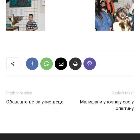
Prethodni tekst
Sledeći tekst
Обавештење за упис деце
Малишани упознају своју
општину