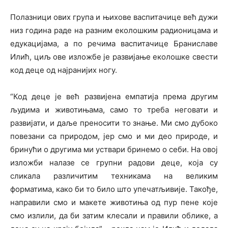
Полазници ових група и њихове васпитачице већ дужи
низ година раде на разним еколошким радионицама и
едукацијама, а по речима васпитачице Браниславе
Илић, циљ ове изложбе је развијање еколошке свести
код деце од најранијих ногу.
“Код деце је већ развијена емпатија према другим
људима и животињама, само то треба неговати и
развијати, и даље преносити то знање. Ми смо дубоко
повезани са природом, јер смо и ми део природе, и
бринући о другима ми уствари бринемо о себи. На овој
изложби налазе се групни радови деце, која су
сликала различитим техникама на великим
форматима, како би то било што упечатљивије. Такође,
направили смо и макете животиња од пур пене које
смо излили, да би затим клесали и правили облике, а