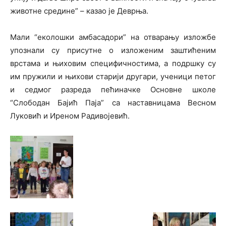
животне средине” – казао је Деврња.
Мали “еколошки амбасадори” на отварању изложбе
упознали су присутне о изложеним заштићеним
врстама и њиховим специфичностима, а подршку су
им пружили и њихови старији другари, ученици петог
и седмог разреда пећиначке Основне школе
“Слободан Бајић Паја” са наставницама Весном
Луковић и Иреном Радивојевић.