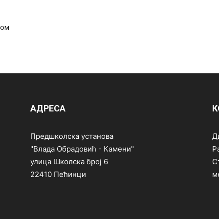
ном
АДРЕСА
К
Предшколска установа
Д
"Влада Обрадовић - Камени"
Р
улица Школска број 6
С
22410 Пећинци
м