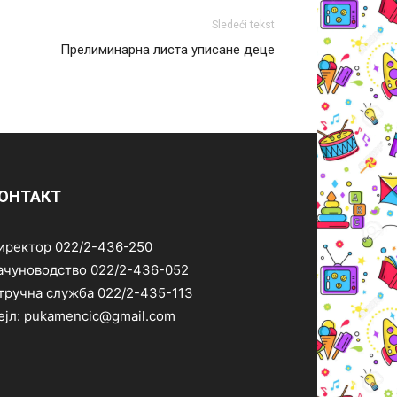
Sledeći tekst
Прелиминарна листа уписане деце
ОНТАКТ
иректор 022/2-436-250
ачуноводство 022/2-436-052
тручна служба 022/2-435-113
ејл: pukamencic@gmail.com