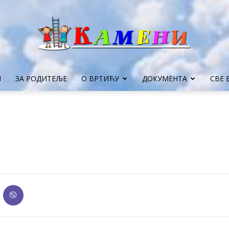
И
ЗА РОДИТЕЉЕ
О ВРТИЋУ
ДОКУМЕНТА
СВЕ 
Vrtić
Kameni