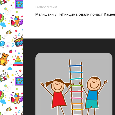
Prethodni tekst
Малишани у Пећинцима одали почаст Каме