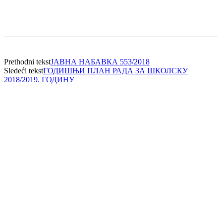
Prethodni tekst
ЈАВНА НАБАВКА 553/2018
Sledeći tekst
ГОДИШЊИ ПЛАН РАДА ЗА ШКОЛСКУ
2018/2019. ГОДИНУ
АДРЕСА
Предшколска установа
"Влада Обрадовић - Камени"
улица Школска број 6
22410 Пећинци
КОНТАКТ
Директор 022/2-436-250
Рачуноводство 022/2-436-052