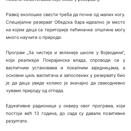
Развој еколошке свести треба да почне од малих ногу.
Специјални резерват Обедска бара идеално је место
на којем деца са територије пећиначке општине могу
много научити о природи.
Програм „За чистије и зеленије школе у Војводини“,
који реализује Покрајинска влада, спроводи се у
васпитним установама и локалним заједницама, а
основни циљ васпитача и запослених у резервату био
је да деца увиде колико је значајно да свакодневно
чувамо природу од отпада.
Едукативне радионице у оквиру овог програма, који
постоји већ 13 година, до сада су давале позитивне
резултате.