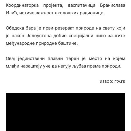
Координаторка пројекта, васпитачица Бранислава
Илић, истиче важност еколошких радионица.
Обедска бара је први резерват природе на свету који
је након Јелоустона добио специјални ниво заштите
међународне природне баштине.
Овај јединствени плавни терен је место на којем
млађи нараштају уче да негују љубав према природи.
извор: rtv.rs