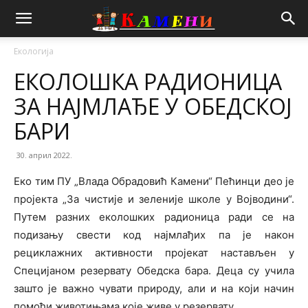
Екологија
ЕКОЛОШКА РАДИОНИЦА
ЗА НАЈМЛАЂЕ У ОБЕДСКОЈ
БАРИ
30. април 2022.
Еко тим ПУ „Влада Обрадовић Камени“ Пећинци део је
пројекта „За чистије и зеленије школе у Војводини“.
Путем разних еколошких радионица ради се на
подизању свести код најмлађих па је након
рециклажних активности пројекат настављен у
Специјаном резервату Обедска бара. Деца су учила
зашто је важно чувати природу, али и на који начин
помоћи животињама које живе у резервату.