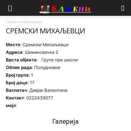
Сремски Михаљевци
СРЕМСКИ МИХАЉЕВЦИ
Место
: Сремски Михаљевци
Адреса
: Шимановачка 2
Врста објекта
: Групе при школи
Облик
рада
: Полудневни
Број група
: 1
Број
деце
: 17
Васпитач
: Дивјак Валентина
Контакт
: 0222439077
мејл
:
Галерија