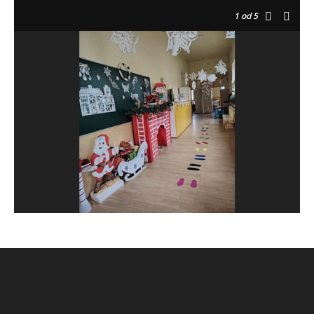
1
od 5