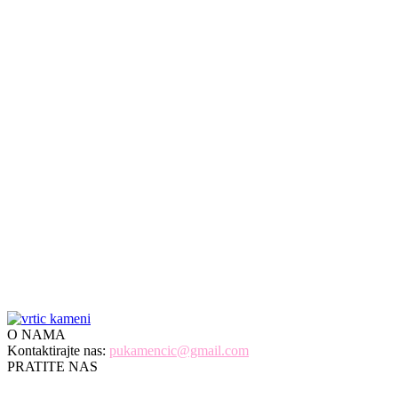
АДРЕСА
Предшколска установа
"Влада Обрадовић - Камени"
улица Школска број 6
22410 Пећинци
КОНТАКТ
Директор 022/2-436-250
Рачуноводство 022/2-436-052
Стручна служба 022/2-435-113
мејл: pukamencic@gmail.com
O NAMA
Kontaktirajte nas:
pukamencic@gmail.com
PRATITE NAS