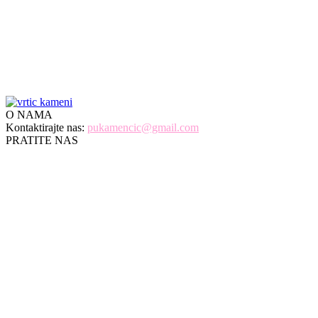
Директор 022/2-436-250
Рачуноводство 022/2-436-052
Стручна служба 022/2-435-113
мејл: pukamencic@gmail.com
O NAMA
Kontaktirajte nas:
pukamencic@gmail.com
PRATITE NAS