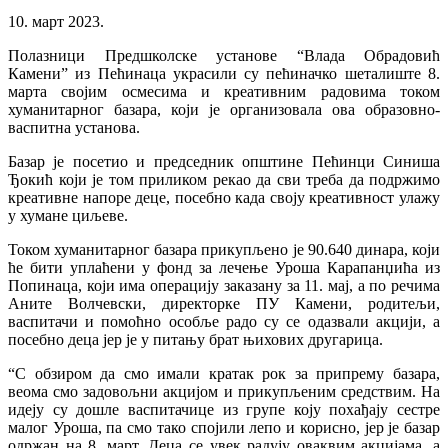
10. март 2023.
Полазници Предшколске установе “Влада Обрадовић
Камени” из Пећинаца украсили су пећиначко шеталиште 8.
марта својим осмесима и креативним радовима током
хуманитарног базара, који је организовала ова образовно-
васпитна установа.
Базар је посетио и председник општине Пећинци Синиша
Ђокић који је том приликом рекао да сви треба да подржимо
креативне напоре деце, посебно када своју креативност улажу
у хумане циљеве.
Током хуманитарног базара прикупљено је 90.640 динара, који
ће бити уплаћени у фонд за лечење Уроша Карапанџића из
Попинаца, који има операцију заказану за 11. мај, а по речима
Аните Волчевски, директорке ПУ Камени, родитељи,
васпитачи и помоћно особље радо су се одазвали акцији, а
посебно деца јер је у питању брат њихових другарица.
“С обзиром да смо имали кратак рок за припрему базара,
веома смо задовољни акцијом и прикупљеним средствим. На
идеју су дошле васпитачице из групе коју похађају сестре
малог Уроша, па смо тако спојили лепо и корисно, јер је базар
одржан на 8. март. Деца се увек радују оваквим акцијама, а