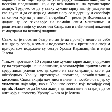
посебно предшколци који су већ навикли на хуманитарне
акције. Трудимо се да у сваку хуманитарну акцију укључимо
све групе и да се деца од малих ногу солидаришу и саосећају
са онима којима је помоћ потребна” – рекла је Волчевски и
додала да се захваљује на помоћи свим мештанима и
родитељима који су посетили базар, као и пећиначкој локалној
самоуправи на великој подршци.
Свако ко је посетио базар могао је да пронађе нешто за себе
или драгу особу, а хумани подухват малих креативаца својим
присуством подржале су сестре Уроша Карапанџића и мајка
Јелена.
“Током протеклих 10 година све хуманитарне акције одржане
су на територији наше општине, а захваљујући прикупљеним
средствима успели смо да одемо на све операције, као и да
обезбедимо Урошу ортопедска помагала, рехабилитацију,
кисеоник. Свака акција нам много значи, а посебно ова, јер су
укључени најмлађи, као и Урошеве сестре које похађају овај
вртић. Надам се да ће ова акција да подстакне и старије да се
ангажују и помогну Урошу” – рекла је Јелена.