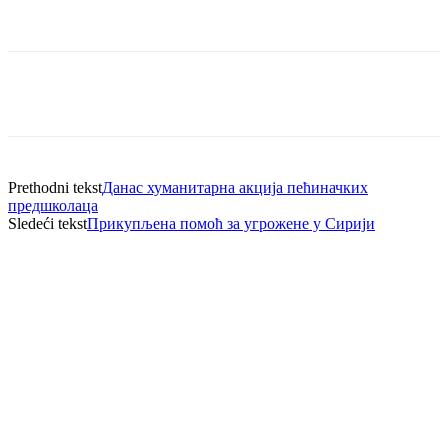
Prethodni tekst
Данас хуманитарна акција пећиначких
предшколаца
Sledeći tekst
Прикупљена помоћ за угрожене у Сирији
АДРЕСА
Предшколска установа
"Влада Обрадовић - Камени"
улица Школска број 6
22410 Пећинци
КОНТАКТ