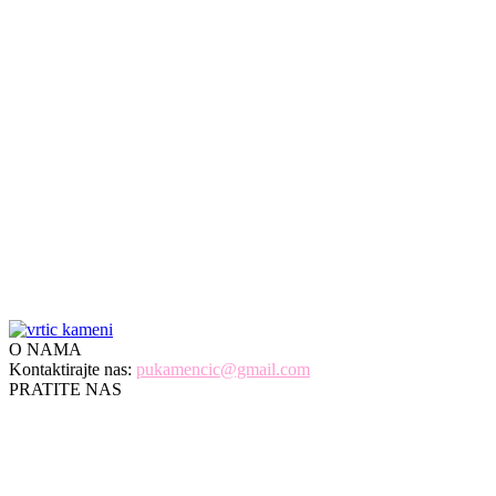
Предшколска установа
"Влада Обрадовић - Камени"
улица Школска број 6
22410 Пећинци
КОНТАКТ
Директор 022/2-436-250
Рачуноводство 022/2-436-052
Стручна служба 022/2-435-113
мејл: pukamencic@gmail.com
O NAMA
Kontaktirajte nas:
pukamencic@gmail.com
PRATITE NAS